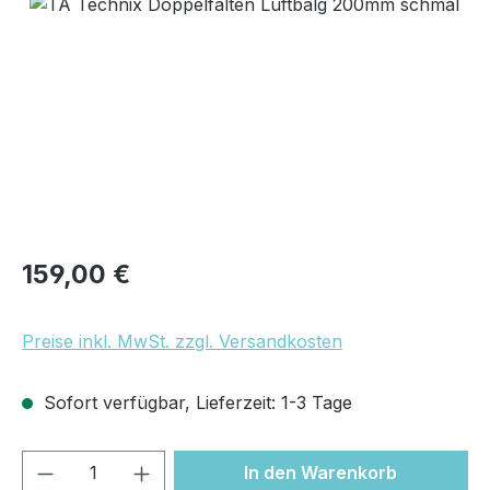
Bildergalerie überspringen
Regulärer Preis:
159,00 €
Preise inkl. MwSt. zzgl. Versandkosten
Sofort verfügbar, Lieferzeit: 1-3 Tage
Produkt Anzahl: Gib den gewünschten We
In den Warenkorb