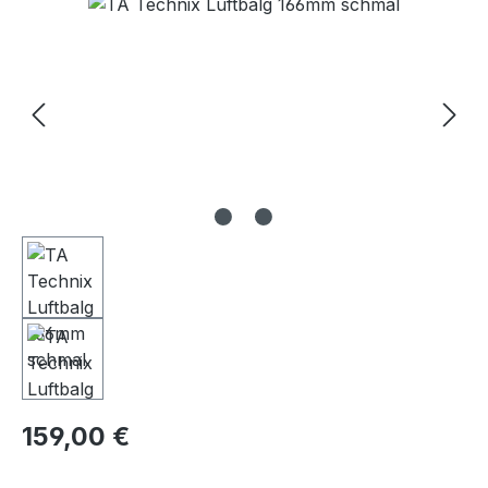
Bildergalerie überspringen
Regulärer Preis:
159,00 €