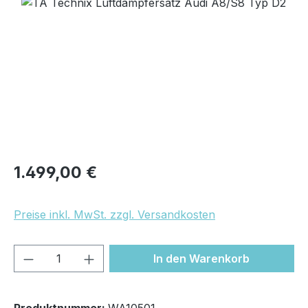
Bildergalerie überspringen
Regulärer Preis:
1.499,00 €
Preise inkl. MwSt. zzgl. Versandkosten
Produkt Anzahl: Gib den gewünschten We
In den Warenkorb
Produktnummer:
WA10501