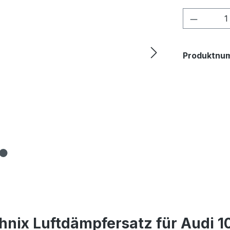
Produkt
Produktnu
nix Luftdämpfersatz für Audi 1