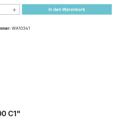
 Anzahl: Gib den gewünschten Wert ein 
In den Warenkorb
mmer:
WA10341
00 C1"