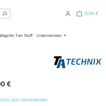
0,00 €
Ware
WagnAir Fan Stuff
Unternehmen
eis:
00 €
. MwSt. zzgl. Versandkosten