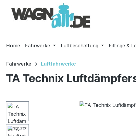
m Hauptinhalt springen
Zur Suche springen
Zur Hauptnavigation springen
Home
Fahrwerke
Luftbeschaffung
Fittinge & L
Fahrwerke
Luftfahrwerke
TA Technix Luftdämpfers
Bildergalerie überspringen