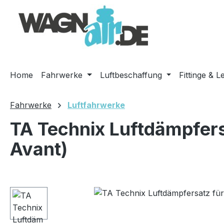
m Hauptinhalt springen
Zur Suche springen
Zur Hauptnavigation springen
Home
Fahrwerke
Luftbeschaffung
Fittinge & L
Fahrwerke
Luftfahrwerke
TA Technix Luftdämpfers
Avant)
Bildergalerie überspringen