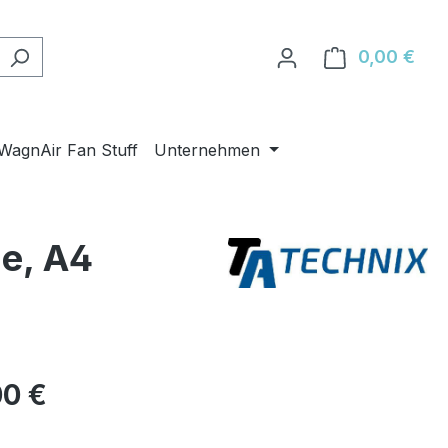
0,00 €
Ware
WagnAir Fan Stuff
Unternehmen
ne, A4
eis:
00 €