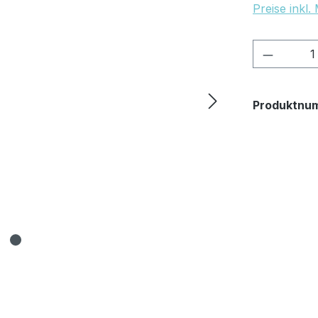
Preise inkl
Produkt
Produktnu