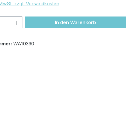
. MwSt. zzgl. Versandkosten
 Anzahl: Gib den gewünschten Wert ein 
In den Warenkorb
mmer:
WA10330