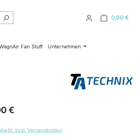
0,00 €
Ware
WagnAir Fan Stuff
Unternehmen
eis:
00 €
. MwSt. zzgl. Versandkosten