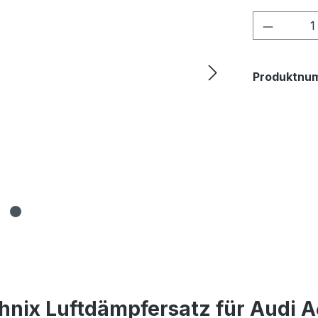
Produkt
Produktnu
hnix Luftdämpfersatz für Audi A