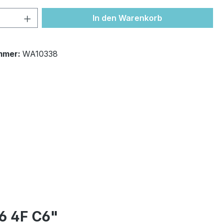
 Anzahl: Gib den gewünschten Wert ein 
In den Warenkorb
mmer:
WA10338
6 4F C6"