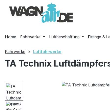
m Hauptinhalt springen
Zur Suche springen
Zur Hauptnavigation springen
Home
Fahrwerke
Luftbeschaffung
Fittinge & L
Fahrwerke
Luftfahrwerke
TA Technix Luftdämpfers
Bildergalerie überspringen