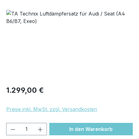
Bildergalerie überspringen
Regulärer Preis:
1.299,00 €
Preise inkl. MwSt. zzgl. Versandkosten
Produkt Anzahl: Gib den gewünschten We
In den Warenkorb