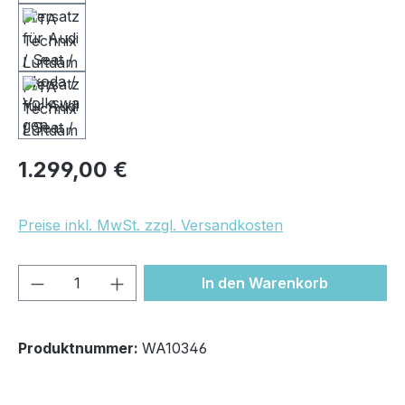
Regulärer Preis:
1.299,00 €
Preise inkl. MwSt. zzgl. Versandkosten
Produkt Anzahl: Gib den gewünschten We
In den Warenkorb
Produktnummer:
WA10346