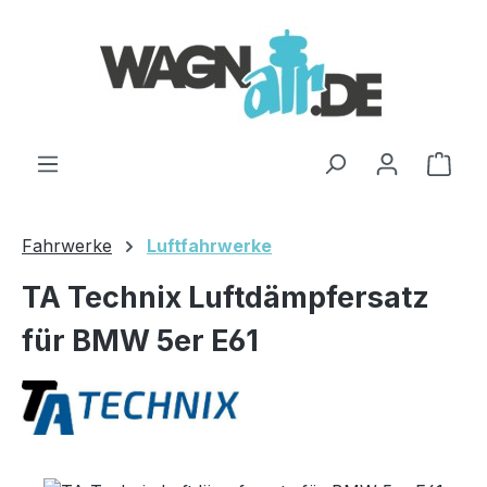
Zum Hauptinhalt springen
Ware
Fahrwerke
Luftfahrwerke
TA Technix Luftdämpfersatz
für BMW 5er E61