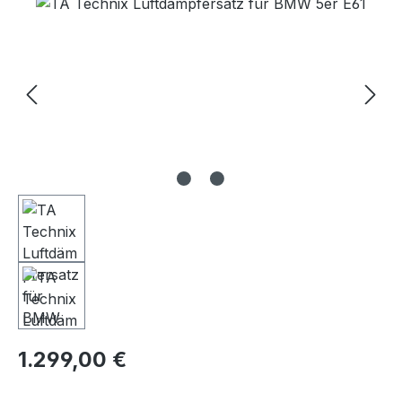
Bildergalerie überspringen
Regulärer Preis:
1.299,00 €