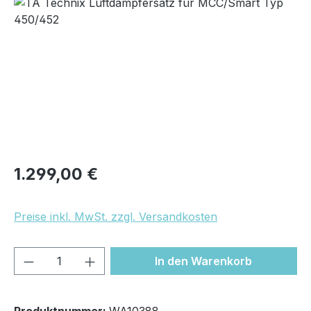
Bildergalerie überspringen
Regulärer Preis:
1.299,00 €
Preise inkl. MwSt. zzgl. Versandkosten
Produkt Anzahl: Gib den gewünschten We
In den Warenkorb
Produktnummer:
WA10388