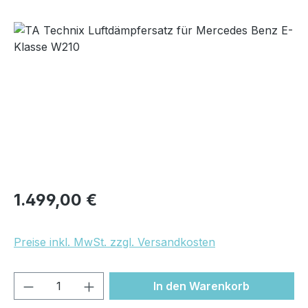
Bildergalerie überspringen
Regulärer Preis:
1.499,00 €
Preise inkl. MwSt. zzgl. Versandkosten
Produkt Anzahl: Gib den gewünschten We
In den Warenkorb