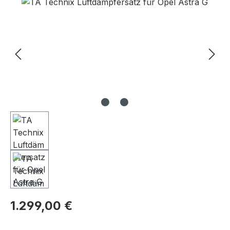
Bildergalerie überspringen
Regulärer Preis:
1.299,00 €