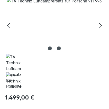
Bildergalerie überspringen
Regulärer Preis:
1.499,00 €