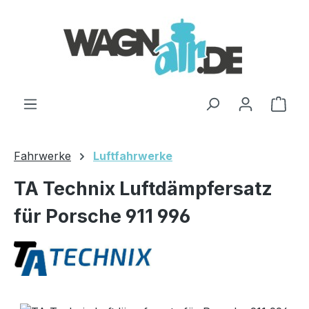
Zum Hauptinhalt springen
Ware
Fahrwerke
Luftfahrwerke
TA Technix Luftdämpfersatz
für Porsche 911 996