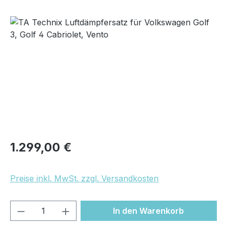
Bildergalerie überspringen
Regulärer Preis:
1.299,00 €
Preise inkl. MwSt. zzgl. Versandkosten
Produkt Anzahl: Gib den gewünschten We
In den Warenkorb