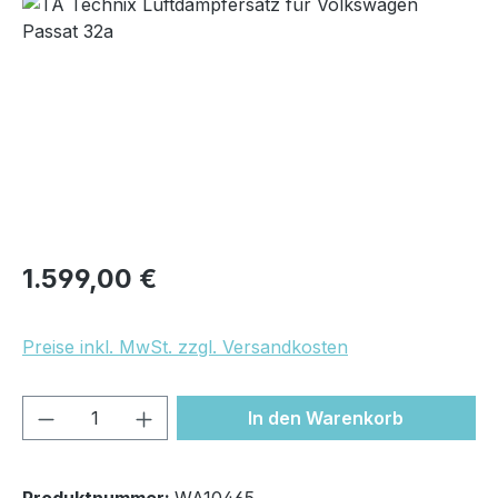
Bildergalerie überspringen
Regulärer Preis:
1.599,00 €
Preise inkl. MwSt. zzgl. Versandkosten
Produkt Anzahl: Gib den gewünschten We
In den Warenkorb
Produktnummer:
WA10465