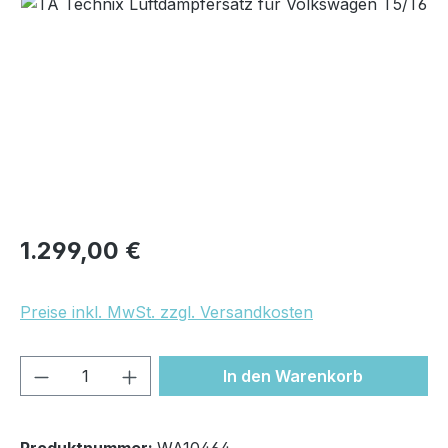
Bildergalerie überspringen
Regulärer Preis:
1.299,00 €
Preise inkl. MwSt. zzgl. Versandkosten
Produkt Anzahl: Gib den gewünschten We
In den Warenkorb
Produktnummer:
WA10464