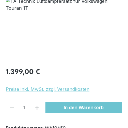
Bildergalerie überspringen
Regulärer Preis:
1.399,00 €
Preise inkl. MwSt. zzgl. Versandkosten
Produkt Anzahl: Gib den gewünschten We
In den Warenkorb
Produktnummer:
WA10450