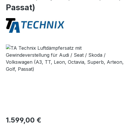
Passat)
Bildergalerie überspringen
Regulärer Preis:
1.599,00 €