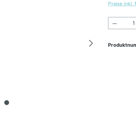
Preise inkl
Produkt
Produktnu