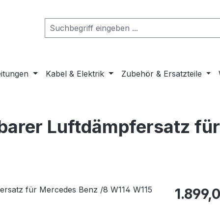
eitungen
Kabel & Elektrik
Zubehör & Ersatzteile
lbarer Luftdämpfersatz fü
Regulärer Pr
1.899,