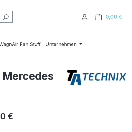
0,00 €
Ware
WagnAir Fan Stuff
Unternehmen
r Mercedes
eis:
00 €