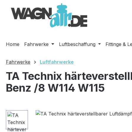
m Hauptinhalt springen
Zur Suche springen
Zur Hauptnavigation springen
Home
Fahrwerke
Luftbeschaffung
Fittinge & L
Fahrwerke
Luftfahrwerke
TA Technix härteverstel
Benz /8 W114 W115
Bildergalerie überspringen