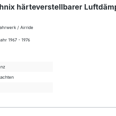
nix härteverstellbarer Luftdäm
ahrwerk / Airride
ahr 1967 - 1976
enz
tachten