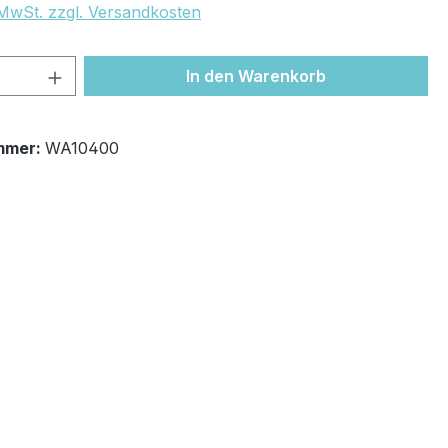
. MwSt. zzgl. Versandkosten
 Anzahl: Gib den gewünschten Wert ein 
In den Warenkorb
mmer:
WA10400