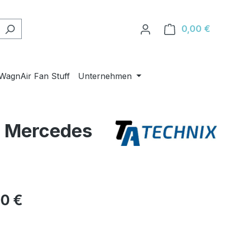
0,00 €
Ware
WagnAir Fan Stuff
Unternehmen
r Mercedes
eis:
00 €