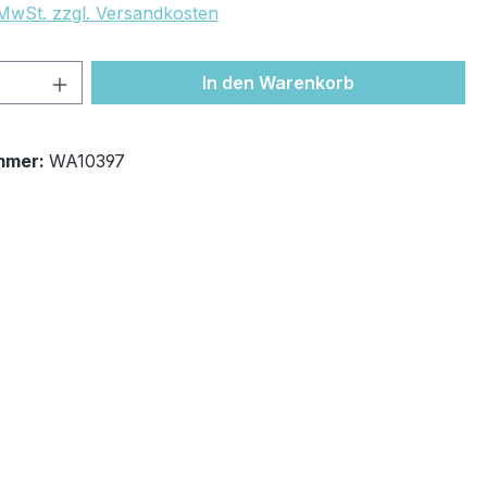
. MwSt. zzgl. Versandkosten
 Anzahl: Gib den gewünschten Wert ein 
In den Warenkorb
mmer:
WA10397