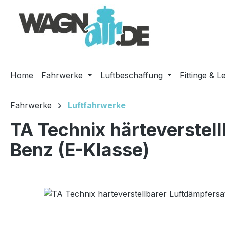
m Hauptinhalt springen
Zur Suche springen
Zur Hauptnavigation springen
Home
Fahrwerke
Luftbeschaffung
Fittinge & L
Fahrwerke
Luftfahrwerke
TA Technix härteverstel
Benz (E-Klasse)
Bildergalerie überspringen