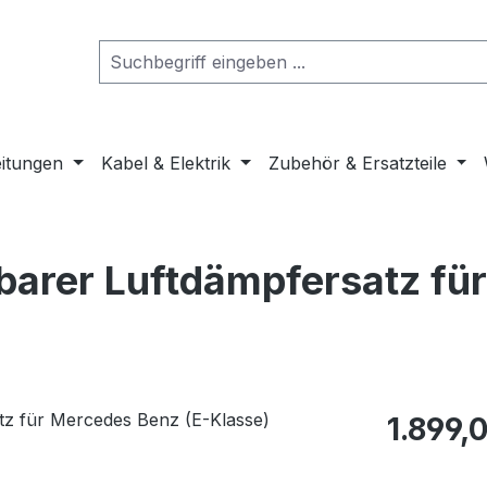
eitungen
Kabel & Elektrik
Zubehör & Ersatzteile
lbarer Luftdämpfersatz fü
Regulärer Pr
1.899,