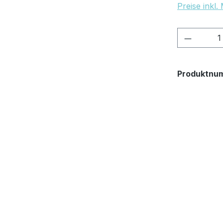
Preise inkl
Produkt
Produktnu