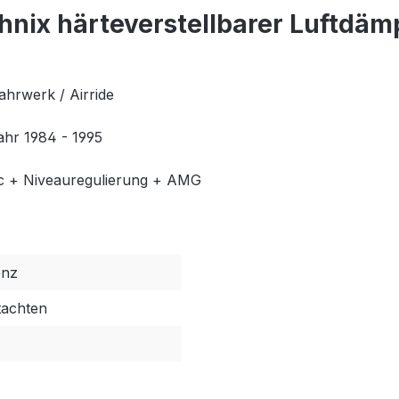
nix härteverstellbarer Luftdäm
ahrwerk / Airride
hr 1984 - 1995
tic + Niveauregulierung + AMG
enz
tachten