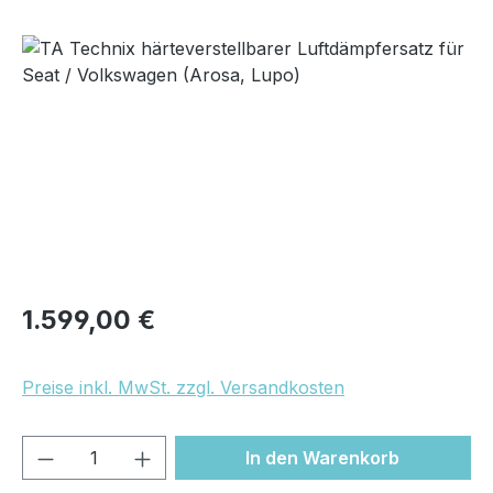
Bildergalerie überspringen
Regulärer Preis:
1.599,00 €
Preise inkl. MwSt. zzgl. Versandkosten
Produkt Anzahl: Gib den gewünschten We
In den Warenkorb