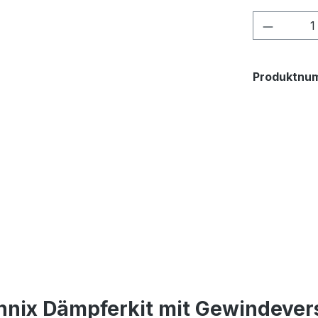
Produkt
Produktnu
hnix Dämpferkit mit Gewindevers