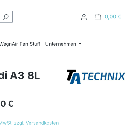
0,00 €
Ware
WagnAir Fan Stuff
Unternehmen
di A3 8L
eis:
00 €
. MwSt. zzgl. Versandkosten