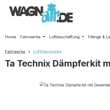
m Hauptinhalt springen
Zur Suche springen
Zur Hauptnavigation springen
Home
Fahrwerke
Luftbeschaffung
Fittinge & L
Fahrwerke
Luftfahrwerke
Ta Technix Dämpferkit m
Bildergalerie überspringen