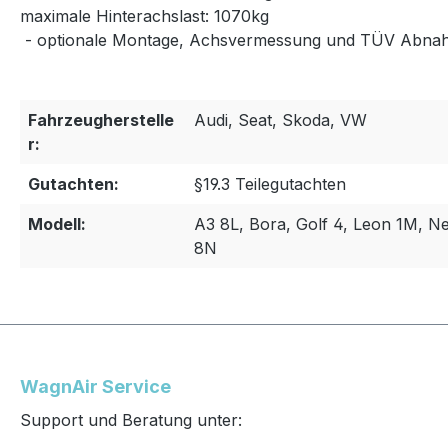
maximale Hinterachslast: 1070kg
- optionale Montage, Achsvermessung und TÜV Abna
Fahrzeugherstelle
Audi, Seat, Skoda, VW
r:
Gutachten:
§19.3 Teilegutachten
Modell:
A3 8L, Bora, Golf 4, Leon 1M, Ne
8N
WagnAir Service
Support und Beratung unter: