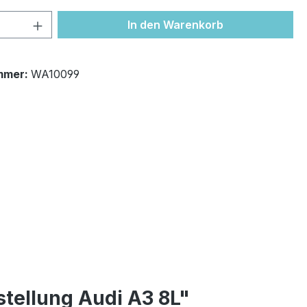
 Anzahl: Gib den gewünschten Wert ein 
In den Warenkorb
mmer:
WA10099
tellung Audi A3 8L"