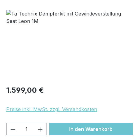
Bildergalerie überspringen
Regulärer Preis:
1.599,00 €
Preise inkl. MwSt. zzgl. Versandkosten
Produkt Anzahl: Gib den gewünschten We
In den Warenkorb