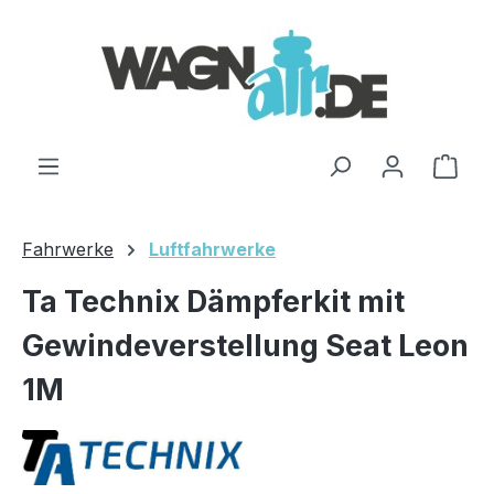
Zum Hauptinhalt springen
Ware
Fahrwerke
Luftfahrwerke
Ta Technix Dämpferkit mit
Gewindeverstellung Seat Leon
1M