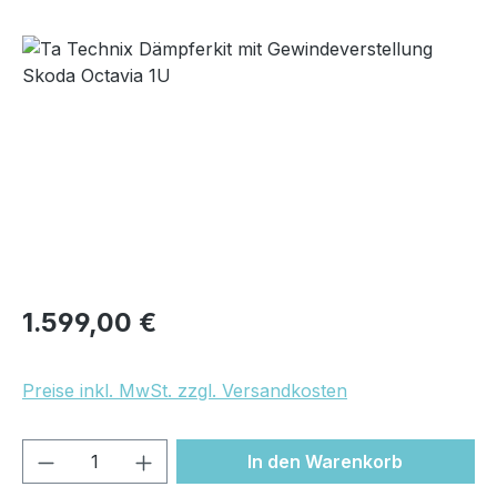
Bildergalerie überspringen
Regulärer Preis:
1.599,00 €
Preise inkl. MwSt. zzgl. Versandkosten
Produkt Anzahl: Gib den gewünschten We
In den Warenkorb