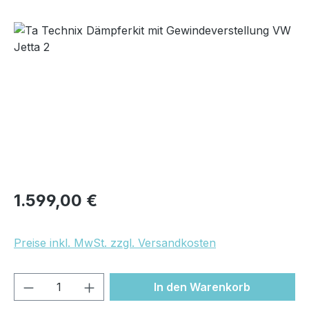
Bildergalerie überspringen
Regulärer Preis:
1.599,00 €
Preise inkl. MwSt. zzgl. Versandkosten
Produkt Anzahl: Gib den gewünschten We
In den Warenkorb