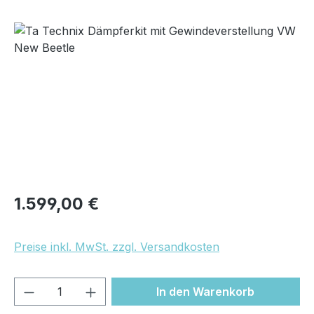
Bildergalerie überspringen
Regulärer Preis:
1.599,00 €
Preise inkl. MwSt. zzgl. Versandkosten
Produkt Anzahl: Gib den gewünschten We
In den Warenkorb