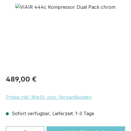
Bildergalerie überspringen
Regulärer Preis:
489,00 €
Preise inkl. MwSt. zzgl. Versandkosten
Sofort verfügbar, Lieferzeit: 1-3 Tage
Produkt Anzahl: Gib den gewünschten We