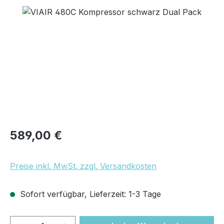
Bildergalerie überspringen
Regulärer Preis:
589,00 €
Preise inkl. MwSt. zzgl. Versandkosten
Sofort verfügbar, Lieferzeit: 1-3 Tage
Produkt Anzahl: Gib den gewünschten We