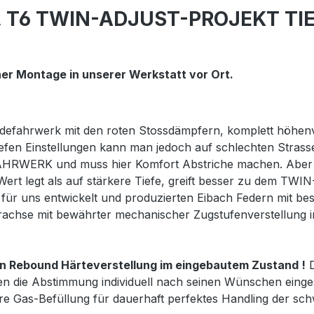
T5, T6 TWIN-ADJUST-PROJEKT 
iner Montage in unserer Werkstatt vor Ort.
hrwerk mit den roten Stossdämpfern, komplett höhenver
tiefen Einstellungen kann man jedoch auf schlechten Stras
WERK und muss hier Komfort Abstriche machen. Aber wi
Wert legt als auf stärkere Tiefe, greift besser zu dem
ns entwickelt und produzierten Eibach Federn mit bestmö
erachse mit bewährter mechanischer Zugstufenverstellung i
en Rebound Härteverstellung im eingebautem Zustand !
D
 die Abstimmung individuell nach seinen Wünschen einges
ere Gas-Befüllung für dauerhaft perfektes Handling der s