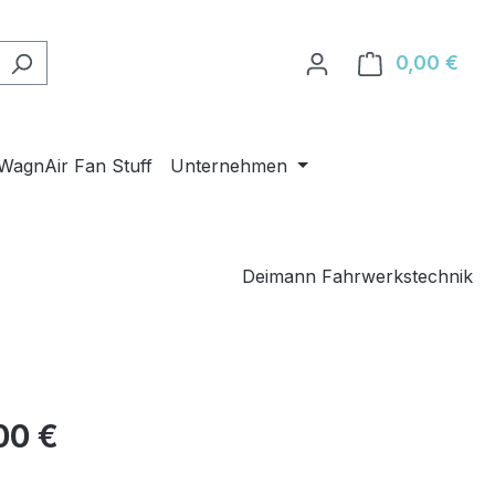
0,00 €
Ware
WagnAir Fan Stuff
Unternehmen
Deimann Fahrwerkstechnik
eis:
00 €