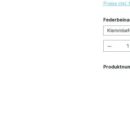
Preise inkl
Federbeina
Klemmbefe
Produkt
Produktnu