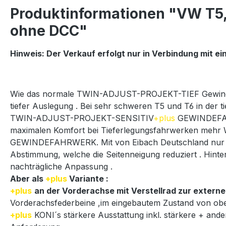
Produktinformationen "VW 
ohne DCC"
Hinweis:
Der Verkauf erfolgt nur in Verbindung mit e
Wie das normale TWIN-ADJUST-PROJEKT-TIEF Gewindefa
tiefer Auslegung . Bei sehr schweren T5 und T6 in der 
TWIN-ADJUST-PROJEKT-SENSITIV
+plus
GEWINDEFAHR
maximalen Komfort bei Tieferlegungsfahrwerken mehr 
GEWINDEFAHRWERK. Mit von Eibach Deutschland nur für u
Abstimmung, welche die Seitenneigung reduziert . Hint
nachträgliche Anpassung .
Aber als
+plus
Variante :
+plus
an der Vorderachse mit Verstellrad zur extern
Vorderachsfederbeine ,im eingebautem Zustand von oben
+plus
KONI´s stärkere Ausstattung inkl. stärkere + and