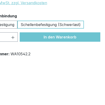
. MwSt. zzgl. Versandkosten
auswählen
nbindung
stigung
Schellenbefestigung (Schwerlast)
 Anzahl: Gib den gewünschten Wert ein 
In den Warenkorb
mmer:
WA10542.2