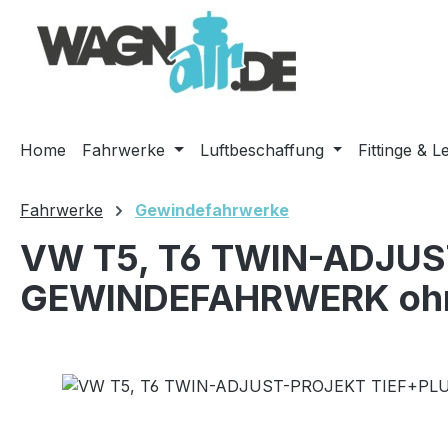
m Hauptinhalt springen
Zur Suche springen
Zur Hauptnavigation springen
Home
Fahrwerke
Luftbeschaffung
Fittinge & L
Fahrwerke
Gewindefahrwerke
VW T5, T6 TWIN-ADJUS
GEWINDEFAHRWERK oh
Bildergalerie überspringen