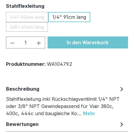
auswählen
Stahlflexleitung
1/4" 53cm lang
1/4" 91cm lang
(Diese Option ist zurzeit nicht verfügbar.)
3/8" 61cm lang
(Diese Option ist zurzeit nicht verfügbar.)
Produkt Anzahl: Gib den gewünschten We
In den Warenkorb
Produktnummer:
WA10479.2
Beschreibung
Stahlflexleitung inkl Rückschlagventilmit 1/4" NPT
oder 3/8" NPT Gewindepassend für Viair 380c,
400c, 444c und baugleiche Ko…
Mehr
Bewertungen