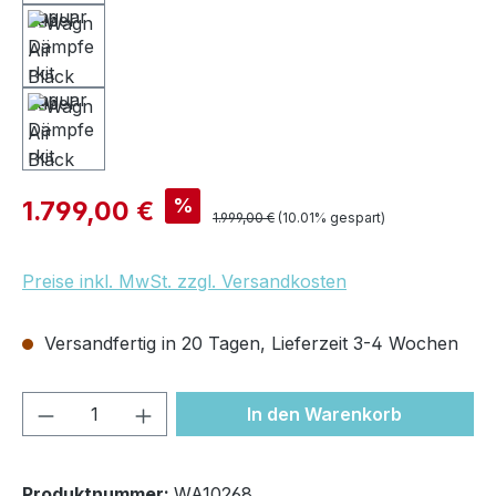
Verkaufspreis:
%
1.799,00 €
Regulärer Preis:
1.999,00 €
(10.01% gespart)
Preise inkl. MwSt. zzgl. Versandkosten
Versandfertig in 20 Tagen, Lieferzeit 3-4 Wochen
Produkt Anzahl: Gib den gewünschten We
In den Warenkorb
Produktnummer:
WA10268