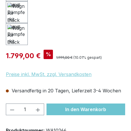
Verkaufspreis:
%
1.799,00 €
Regulärer Preis:
1.999,00 €
(10.01% gespart)
Preise inkl. MwSt. zzgl. Versandkosten
Versandfertig in 20 Tagen, Lieferzeit 3-4 Wochen
Produkt Anzahl: Gib den gewünschten We
In den Warenkorb
Produktnummer:
WA10266