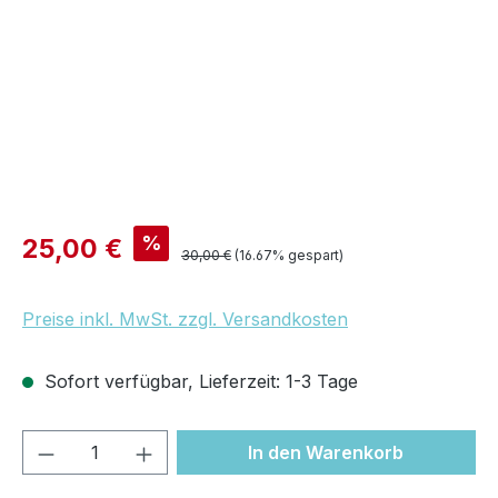
Verkaufspreis:
%
25,00 €
Regulärer Preis:
30,00 €
(16.67% gespart)
Preise inkl. MwSt. zzgl. Versandkosten
Sofort verfügbar, Lieferzeit: 1-3 Tage
Produkt Anzahl: Gib den gewünschten We
In den Warenkorb