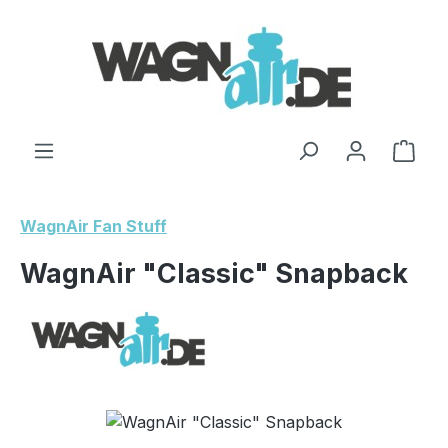
Zum Hauptinhalt springen
Ware
WagnAir Fan Stuff
WagnAir "Classic" Snapback
Bildergalerie überspringen