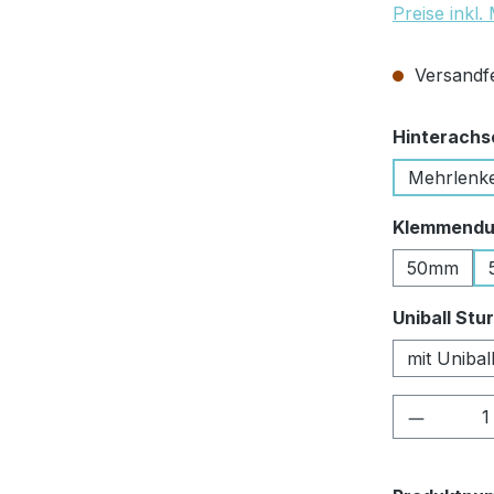
Preise inkl
Versandfer
Hinterachs
Mehrlenk
Klemmendu
50mm
Uniball St
mit Uniba
Produkt