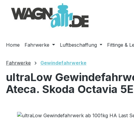
m Hauptinhalt springen
Zur Suche springen
Zur Hauptnavigation springen
Home
Fahrwerke
Luftbeschaffung
Fittinge & L
Fahrwerke
Gewindefahrwerke
ultraLow Gewindefahrwe
Ateca. Skoda Octavia 5E
Bildergalerie überspringen