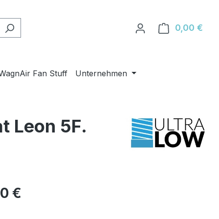
0,00 €
Ware
WagnAir Fan Stuff
Unternehmen
t Leon 5F.
eis:
00 €