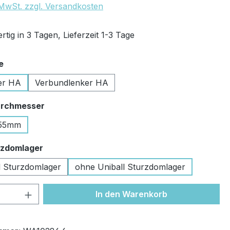
. MwSt. zzgl. Versandkosten
tig in 3 Tagen, Lieferzeit 1-3 Tage
auswählen
e
er HA
Verbundlenker HA
auswählen
rchmesser
55mm
auswählen
urzdomlager
ll Sturzdomlager
ohne Uniball Sturzdomlager
 Anzahl: Gib den gewünschten Wert ein 
In den Warenkorb